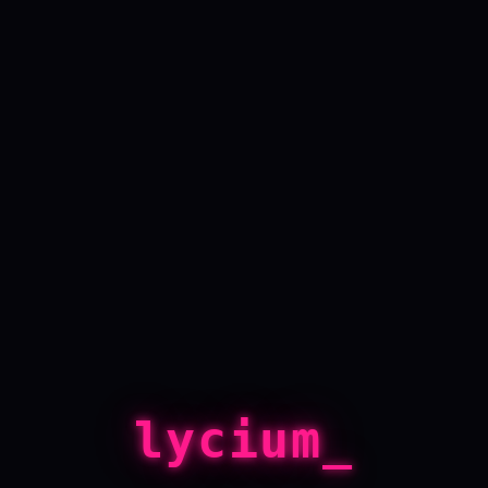
lycium
_